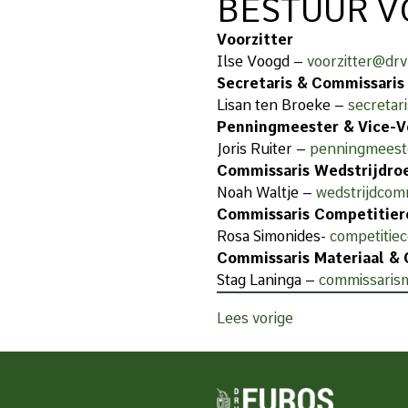
BESTUUR V
Voorzitter
Ilse Voogd –
voorzitter@drv
Secretaris & Commissaris
Lisan ten Broeke –
secretar
Penningmeester & Vice-V
Joris Ruiter –
penningmeest
Commissaris Wedstrijdro
Noah Waltje –
wedstrijdcom
Commissaris Competitier
Rosa Simonides-
competitie
Commissaris Materiaal &
Stag Laninga –
commissarism
Lees vorige