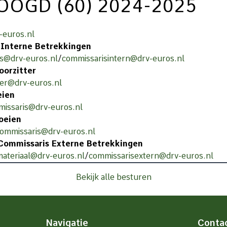
OOGD (60) 2024-2025
-euros.nl
 Interne Betrekkingen
is@drv-euros.nl
/
commissarisintern@drv-euros.nl
oorzitter
er@drv-euros.nl
eien
missaris@drv-euros.nl
oeien
commissaris@drv-euros.nl
 Commissaris Externe Betrekkingen
ateriaal@drv-euros.nl
/
commissarisextern@drv-euros.nl
Bekijk alle besturen
Navigatie
Conta