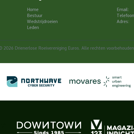
Home
Email:
Bestuur
Telefoon
Wedstrijdroeien
Adres:
Leden
© 2026 Drienerlose Roeivereniging Euros. Alle rechten voorbehouden