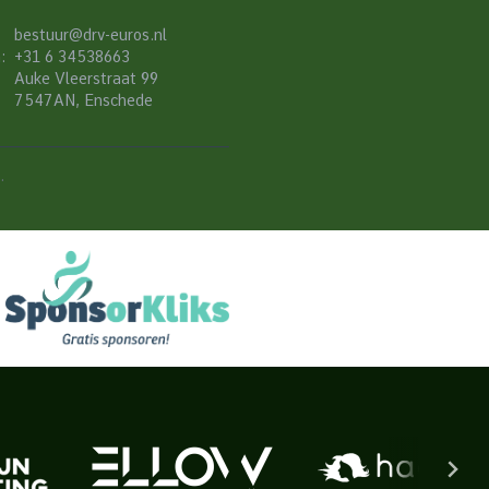
bestuur@drv-euros.nl
:
+31 6 34538663
Auke Vleerstraat 99
7547AN, Enschede
.