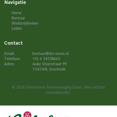
Navigatie
Home
Bestuur
Wedstrijdroeien
Leden
Contact
Email:
bestuur@drv-euros.nl
Telefoon:
+31 6 34538663
Adres:
Auke Vleerstraat 99
7547AN, Enschede
© 2026 Drienerlose Roeivereniging Euros. Alle rechten
voorbehouden.