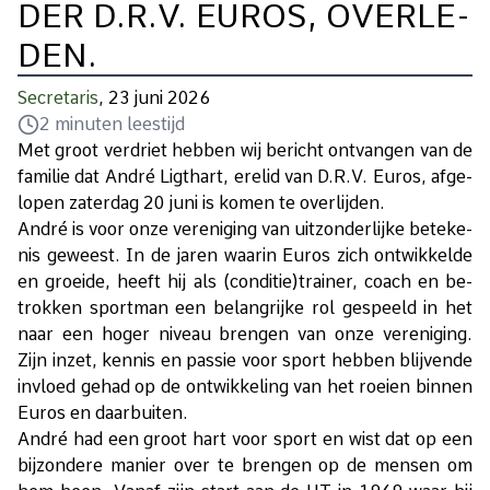
DER D.R.V. EU­ROS, OVER­LE­
DEN.
Secretaris
, 23 juni 2026
2
minuten leestijd
Met groot ver­driet heb­ben wij be­richt ont­van­gen van de
fa­mi­lie dat An­dré Ligt­hart, ere­lid van D.R.V. Eu­ros, af­ge­
lo­pen za­ter­dag 20 juni is ko­men te over­lij­den.
An­dré is voor onze ver­e­ni­ging van uit­zon­der­lij­ke be­te­ke­
nis ge­weest. In de ja­ren waar­in Eu­ros zich ont­wik­kel­de
en groei­de, heeft hij als (con­di­tie)trai­ner, coach en be­
trok­ken sport­man een be­lang­rij­ke rol ge­speeld in het
naar een ho­ger ni­veau bren­gen van onze ver­e­ni­ging.
Zijn in­zet, ken­nis en pas­sie voor sport heb­ben blij­ven­de
in­vloed ge­had op de ont­wik­ke­ling van het roei­en bin­nen
Eu­ros en daar­bui­ten.
An­dré had een groot hart voor sport en wist dat op een
bij­zon­de­re ma­nier over te bren­gen op de men­sen om