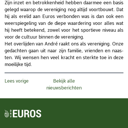
Zijn in­zet en be­trok­ken­heid heb­ben daar­mee een ba­sis
ge­legd waar­op de ver­e­ni­ging nog al­tijd voort­bouwt. Dat
hij als ere­lid aan Eu­ros ver­bon­den was is dan ook een
weer­spie­ge­ling van de die­pe waar­de­ring voor al­les wat
hij heeft be­te­kend, zo­wel voor het spor­tie­ve ni­veau als
voor de cul­tuur bin­nen de ver­e­ni­ging.
Het over­lij­den van An­dré raakt ons als ver­e­ni­ging. Onze
ge­dach­ten gaan uit naar zijn fa­mi­lie, vrien­den en naas­
ten. Wij wen­sen hen veel kracht en sterk­te toe in deze
moei­lij­ke tijd.
Lees vorige
Bekijk alle
nieuwsberichten