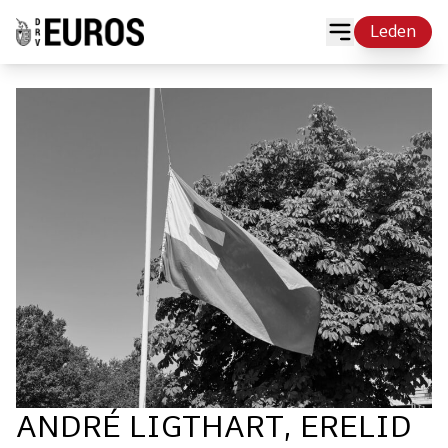
Leden
AN­DRÉ LIGT­HART, ERE­LID