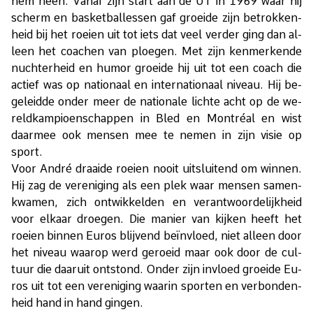
hem heen. Van­af zijn start aan de UT in 1969 waar hij
scherm en bas­ket­bal­les­sen gaf groei­de zijn be­trok­ken­
heid bij het roei­en uit tot iets dat veel ver­der ging dan al­
leen het coa­chen van ploe­gen. Met zijn ken­mer­ken­de
nuch­ter­heid en hu­mor groei­de hij uit tot een coach die
ac­tief was op na­ti­o­naal en in­ter­na­ti­o­naal ni­veau. Hij be­
ge­leid­de on­der meer de na­ti­o­na­le lich­te acht op de we­
reld­kam­pi­oen­schap­pen in Bled en Mon­tré­al en wist
daar­mee ook men­sen mee te ne­men in zijn vi­sie op
sport.
Voor An­dré draai­de roei­en nooit uit­slui­tend om win­nen.
Hij zag de ver­e­ni­ging als een plek waar men­sen sa­men­
kwa­men, zich ont­wik­kel­den en ver­ant­woor­de­lijk­heid
voor el­kaar droe­gen. Die ma­nier van kij­ken heeft het
roei­en bin­nen Eu­ros blij­vend be­ïn­vloed, niet al­leen door
het ni­veau waar­op werd ge­roeid maar ook door de cul­
tuur die daar­uit ont­stond. On­der zijn in­vloed groei­de Eu­
ros uit tot een ver­e­ni­ging waar­in spor­ten en ver­bon­den­
heid hand in hand gin­gen.