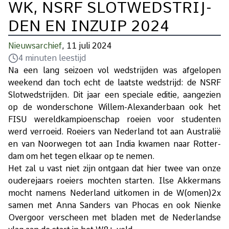
WK, NSRF SLOT­WED­STRIJ­
DEN EN IN­ZUIP 2024
Nieuwsarchief
, 11 juli 2024
4
minuten leestijd
Na een lang sei­zoen vol wed­strij­den was af­ge­lo­pen
week­end dan toch echt de laat­ste wed­strijd: de NSRF
Slot­wed­strij­den. Dit jaar een spe­ci­a­le edi­tie, aan­ge­zien
op de won­der­scho­ne Wil­lem-Alexan­der­baan ook het
FISU we­reld­kam­pi­oen­schap roei­en voor stu­den­ten
werd ver­roeid. Roei­ers van Ne­der­land tot aan Au­stra­lië
en van Noor­we­gen tot aan In­dia kwa­men naar Rot­ter­
dam om het te­gen el­kaar op te ne­men.
Het zal u vast niet zijn ont­gaan dat hier twee van onze
ou­de­re­jaars roei­ers moch­ten star­ten. Ilse Ak­ker­mans
mocht na­mens Ne­der­land uit­ko­men in de W(omen)2x
sa­men met Anna San­ders van Pho­cas en ook Nien­ke
Overg­oor ver­scheen met bla­den met de Ne­der­land­se