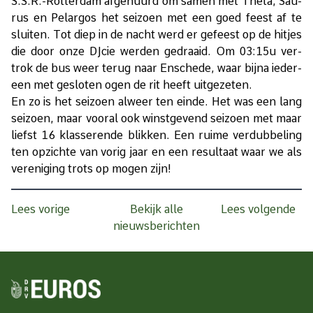
S.S.R.-Rot­ter­dam af­ge­huurd om sa­men met Thê­ta, Sau­
rus en Pe­lar­gos het sei­zoen met een goed feest af te
slui­ten. Tot diep in de nacht werd er ge­feest op de hitjes
die door onze DJ­cie wer­den ge­draaid. Om 03:15u ver­
trok de bus weer te­rug naar En­sche­de, waar bij­na ie­der­
een met ge­slo­ten ogen de rit heeft uit­ge­ze­ten.
En zo is het sei­zoen al­weer ten ein­de. Het was een lang
sei­zoen, maar voor­al ook winst­ge­vend sei­zoen met maar
liefst 16 klas­se­ren­de blik­ken. Een rui­me ver­dub­be­ling
ten op­zich­te van vo­rig jaar en een re­sul­taat waar we als
ver­e­ni­ging trots op mo­gen zijn!
Lees vorige
Bekijk alle
Lees volgende
nieuwsberichten