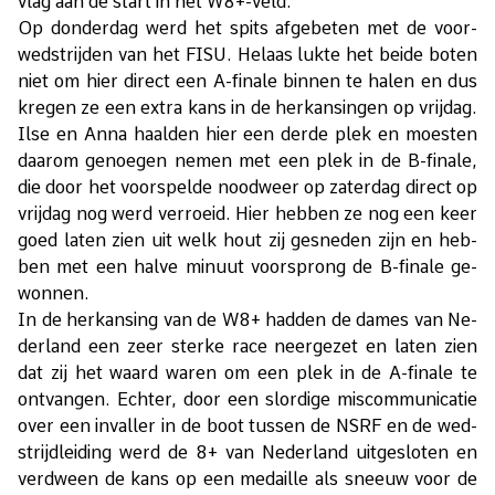
vlag aan de start in het W8+-veld.
Op don­der­dag werd het spits af­ge­be­ten met de voor­
wed­strij­den van het FISU. He­laas luk­te het bei­de bo­ten
niet om hier di­rect een A-fi­na­le bin­nen te ha­len en dus
kre­gen ze een ex­tra kans in de her­kan­sin­gen op vrij­dag.
Ilse en Anna haal­den hier een der­de plek en moesten
daar­om ge­noe­gen ne­men met een plek in de B-fi­na­le,
die door het voor­spel­de nood­weer op za­ter­dag di­rect op
vrij­dag nog werd ver­roeid. Hier heb­ben ze nog een keer
goed la­ten zien uit welk hout zij ge­sne­den zijn en heb­
ben met een hal­ve mi­nuut voor­sprong de B-fi­na­le ge­
won­nen.
In de her­kan­sing van de W8+ had­den de da­mes van Ne­
der­land een zeer ster­ke race neer­ge­zet en la­ten zien
dat zij het waard wa­ren om een plek in de A-fi­na­le te
ont­van­gen. Ech­ter, door een slor­di­ge mis­com­mu­ni­ca­tie
over een in­val­ler in de boot tus­sen de NSRF en de wed­
strijd­lei­ding werd de 8+ van Ne­der­land uit­ge­slo­ten en
ver­dween de kans op een me­dail­le als sneeuw voor de