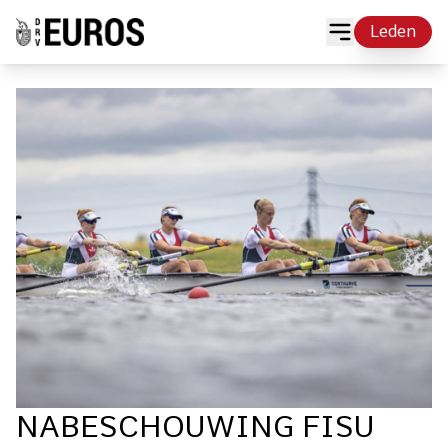
Leden
NA­BE­SCHOU­WING FISU