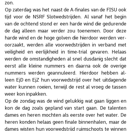
zon.
Op za­ter­dag was het naast de A-fi­na­les van de FISU ook
tijd voor de NSRF Slot­wed­strij­den. Al van­af het be­gin
van de och­tend stond er een har­de wind die ge­du­ren­de
de dag al­leen maar ver­der zou toe­ne­men. Door deze
har­de wind en de hoge gol­ven die hier­door wer­den ver­
oor­zaakt, wer­den alle voor­wed­strij­den in ver­band met
vei­lig­heid en eer­lijk­heid in time-tri­al ge­va­ren. He­laas
wer­den de om­stan­dig­he­den al snel dus­da­nig slecht dat
eerst alle klei­ne num­mers en daar­na ook de ove­ri­ge
num­mers wer­den ge­an­nu­leerd. Hier­door heb­ben al­
leen EjD en EjZ hun voor­wed­strijd over het uit­da­gen­de
wa­ter kun­nen roei­en, ter­wijl de rest al vroeg de tas­sen
weer kon in­pak­ken.
Op de zon­dag was de wind ge­luk­kig wat gaan lig­gen en
kon de dag zo­als ge­pland van start gaan. De ta­len­ten
da­mes en he­ren moch­ten als eer­ste over het wa­ter. De
he­ren kon­den he­laas geen fi­na­le bin­nen­ha­len, maar de
da­mes wis­ten hun voor­wed­strijd ruim­schoots te win­nen