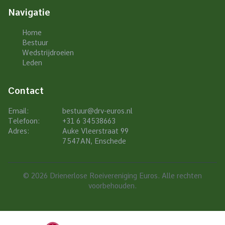
Navigatie
Home
Bestuur
Wedstrijdroeien
Leden
Contact
Email:
bestuur@drv-euros.nl
Telefoon:
+31 6 34538663
Adres:
Auke Vleerstraat 99
7547AN, Enschede
© 2026 Drienerlose Roeivereniging Euros. Alle rechten
voorbehouden.