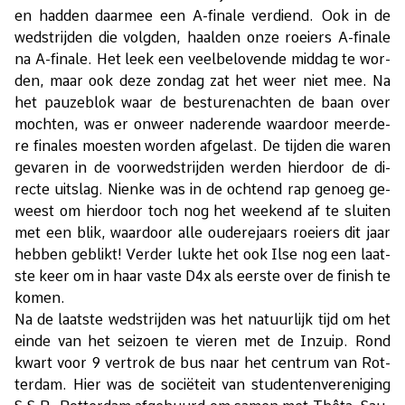
en had­den daar­mee een A-fi­na­le ver­diend. Ook in de
wed­strij­den die volg­den, haal­den onze roei­ers A-fi­na­le
na A-fi­na­le. Het leek een veel­be­lo­ven­de mid­dag te wor­
den, maar ook deze zon­dag zat het weer niet mee. Na
het pau­ze­blok waar de be­stu­ren­ach­ten de baan over
moch­ten, was er on­weer na­de­ren­de waar­door meer­de­
re fi­na­les moesten wor­den af­ge­last. De tij­den die wa­ren
ge­va­ren in de voor­wed­strij­den wer­den hier­door de di­
rec­te uit­slag. Nien­ke was in de och­tend rap ge­noeg ge­
weest om hier­door toch nog het week­end af te slui­ten
met een blik, waar­door alle ou­de­re­jaars roei­ers dit jaar
heb­ben ge­blikt! Ver­der luk­te het ook Ilse nog een laat­
ste keer om in haar vas­te D4x als eer­ste over de fi­nish te
ko­men.
Na de laat­ste wed­strij­den was het na­tuur­lijk tijd om het
ein­de van het sei­zoen te vie­ren met de In­zuip. Rond
kwart voor 9 ver­trok de bus naar het cen­trum van Rot­
ter­dam. Hier was de so­ci­ë­teit van stu­den­ten­ver­e­ni­ging